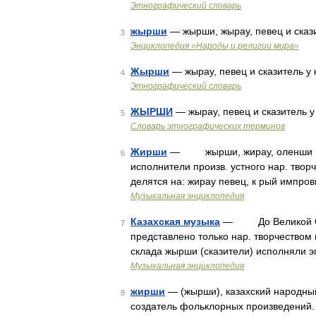
Этнографический словарь
жырши
— жырши, жырау, певец и скази
3
Энциклопедия «Народы и религии мира»
Жырши
— жырау, певец и сказитель у 
4
Этнографический словарь
ЖЫРШИ
— жырау, певец и сказитель у
5
Словарь этнографических терминов
Жирши
— жырши, жирау, оленши (каз
6
исполнители произв. устного нар. твор
делятся на: жирау певец, к рый импров
Музыкальная энциклопедия
Казахская музыка
— До Великой Oкт. 
7
представлено только нар. творчеством 
склада жырши (сказители) исполняли э
Музыкальная энциклопедия
жирши
— (жырши), казахский народный 
8
создатель фольклорных произведений.