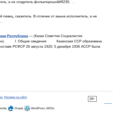
итель, а не создатель фольклорных&#8230; …
певец, сказитель. В отличие от акына исполнитель, а не
 …
кая Республика
— (Казак Советтик Социалистик
тан). I. Общие сведения Казахская ССР образована
составе РСФСР 26 августа 1920; 5 декабря 1936 АССР была
ка
,
Реклама на сайте
18+
omla,
Drupal,
WordPress, MODx.